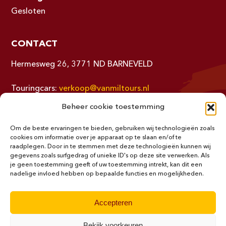
Gesloten
CONTACT
Hermesweg 26, 3771 ND BARNEVELD
Touringcars:
verkoop@vanmiltours.nl
Autoverhuur:
verhuur@vanmiltours.nl
Beheer cookie toestemming
Administratie:
administratie@vanmiltours.nl
Om de beste ervaringen te bieden, gebruiken wij technologieën zoals
cookies om informatie over je apparaat op te slaan en/of te
Telefoon: 0342-412000 / 0342-415585
raadplegen. Door in te stemmen met deze technologieën kunnen wij
Fax: 0342-491000
gegevens zoals surfgedrag of unieke ID's op deze site verwerken. Als
je geen toestemming geeft of uw toestemming intrekt, kan dit een
nadelige invloed hebben op bepaalde functies en mogelijkheden.
Realisatie door
Zeker Zichtbaar
Accepteren
Privacybeleid
Cookiebeleid
Bekijk voorkeuren