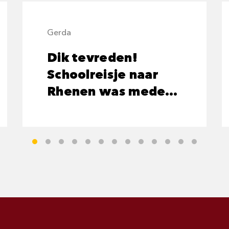
Gerda
Dik tevreden!
Schoolreisje naar
Rhenen was mede
dankzij de
vriendelijke
buschauffeur een
succes!!