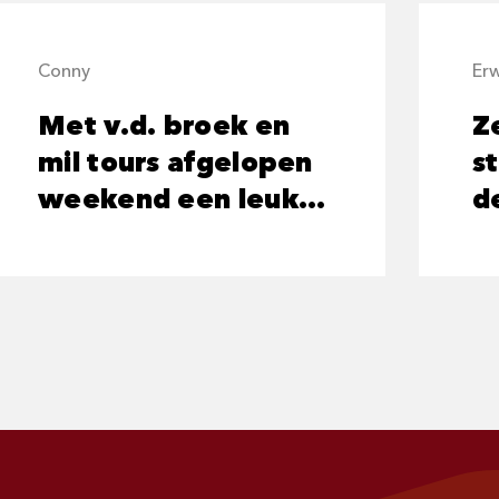
Conny
Erw
Met v.d. broek en
Ze
mil tours afgelopen
s
weekend een leuk
d
vistripje op de
h
wadden gehad.
n
Fijne bus op tijd en
een vriendelijke
chauffeur.