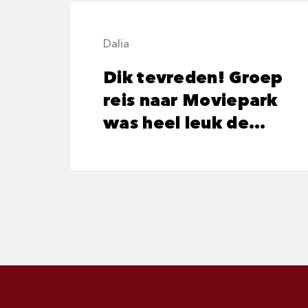
Dalia
Dik tevreden! Groep
reis naar Moviepark
was heel leuk de
vriendelijke
buschauffeur een
succes!!