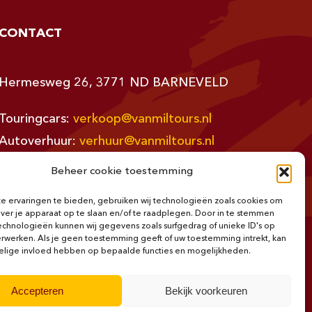
CONTACT
Hermesweg 26, 3771 ND BARNEVELD
Touringcars:
verkoop@vanmiltours.nl
Autoverhuur:
verhuur@vanmiltours.nl
Administratie:
administratie@vanmiltours.nl
Beheer cookie toestemming
Telefoon: 0342-412000 / 0342-415585
 ervaringen te bieden, gebruiken wij technologieën zoals cookies om
over je apparaat op te slaan en/of te raadplegen. Door in te stemmen
Fax: 0342-491000
chnologieën kunnen wij gegevens zoals surfgedrag of unieke ID's op
erwerken. Als je geen toestemming geeft of uw toestemming intrekt, kan
elige invloed hebben op bepaalde functies en mogelijkheden.
Accepteren
Bekijk voorkeuren