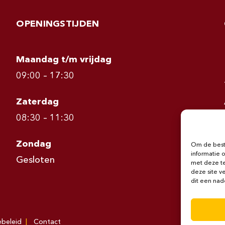
OPENINGSTIJDEN
Maandag t/m vrijdag
09:00 – 17:30
Zaterdag
08:30 – 11:30
Zondag
Om de beste
informatie 
Gesloten
met deze te
deze site v
dit een nad
ebeleid
Contact